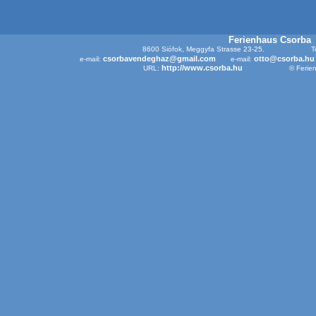
Ferienhaus Csorba
8600 Siófok, Meggyfa Strasse 23-25.
T
csorbavendeghaz@gmail.com
otto@csorba.hu
e-mail:
e-mail:
http://www.csorba.hu
URL:
© Ferie