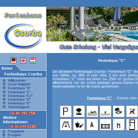
Ferienhaus "C"
Die attraktive Ferienanlage Csorba - Ferienhaus "C" lie
von Siófok, ca. 800 m vom Ufer, 2 km vom Zentrum 
Ferienhaus "C" steht auf einem ca. 2500 m² großen 
Willkommen
alleinstehend, nur der schön geplegte grosse Garten 
Unser Angebot
Kinderspileplatz ist für die Gäste gemeinsam.
Ferienhaus "A"
Ferienhaus "C"
Ferienhaus "C2"
Ferienhaus "C"
- Ganzes Jahr m
Ferienhaus "D"
Ferienhaus "E"
Swimmingpool
Weitere
Informationen
Fotogalerie
Prospekt