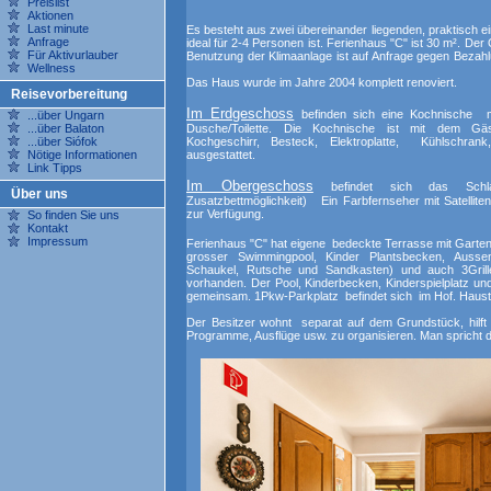
Preislist
Aktionen
Last minute
Es besteht aus zwei übereinander liegenden, praktisch ei
Anfrage
ideal für 2-4 Personen ist. Ferienhaus "C" ist 30 m². Der 
Für Aktivurlauber
Benutzung der Klimaanlage ist auf Anfrage gegen Bezahl
Wellness
Das Haus wurde im Jahre 2004 komplett renoviert.
Reisevorbereitung
Im Erdgeschoss
befinden sich eine Kochnische m
...über Ungarn
...über Balaton
Dusche/Toilette. Die Kochnische ist mit dem G
...über Siófok
Kochgeschirr, Besteck, Elektroplatte, Kühlschrank
Nötige Informationen
ausgestattet.
Link Tipps
Im Obergeschoss
befindet sich das Schlaf
Über uns
Zusatzbettmöglichkeit) Ein Farbfernseher mit Satellit
zur Verfügung.
So finden Sie uns
Kontakt
Impressum
Ferienhaus "C" hat eigene bedeckte Terrasse mit Gart
grosser Swimmingpool, Kinder Plantsbecken,
Ausse
Schaukel, Rutsche und Sandkasten) und auch 3Gri
vorhanden. Der Pool, Kinderbecken, Kinderspielplatz und
gemeinsam.
1Pkw-Parkplatz befindet sich im Hof. Haustier
Der Besitzer wohnt separat auf dem Grundstück, hilft
Programme, Ausflüge usw. zu organisieren. Man spricht d